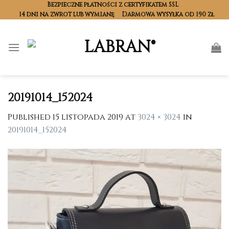
Skip
Bezpieczne płatności z certyfikatem SSL
14 dni na zwrot lub wymianę
Darmowa wysyłka od 190 zł
to
content
20191014_152024
Published
15 listopada 2019
at
3024 × 3024
in
20191014_152024