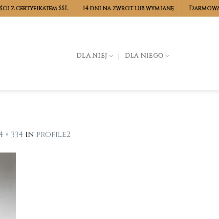
ści z certyfikatem SSL
14 dni na zwrot lub wymianę
Darmowa 
DLA NIEJ
DLA NIEGO
4 × 334
in
profile2