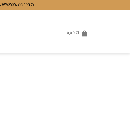
wysyłka od 190 zł
0,00
ZŁ